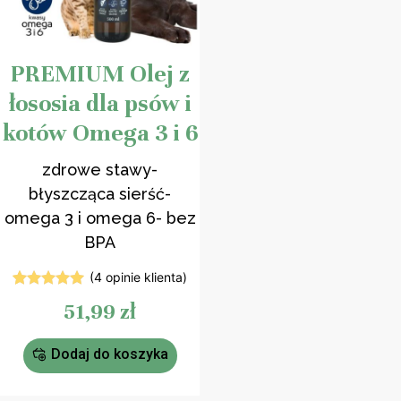
PREMIUM Olej z
łososia dla psów i
kotów Omega 3 i 6
zdrowe stawy-
błyszcząca sierść-
omega 3 i omega 6- bez
BPA
(
4
opinie klienta)
4
Oceniony
51,99
zł
5.00
na 5
na
podstawie
ocen
Dodaj do koszyka
klientów