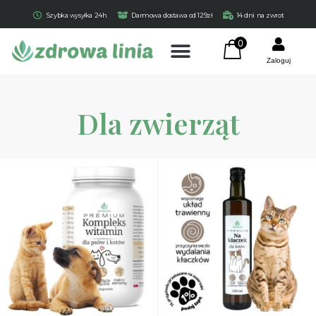
Szybka wysyłka 24h
Darmowa dostawa od 129zł
14 dni na zwrot
0
Zaloguj
Dla zwierząt
Czystek 100 vege caps
Herbalab
29,90
zł
+
DODAJ