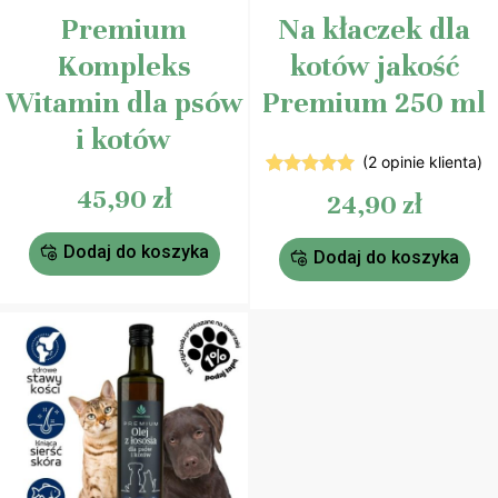
Premium
Na kłaczek dla
Kompleks
kotów jakość
Witamin dla psów
Premium 250 ml
i kotów
(
2
opinie klienta)
2
Oceniony
45,90
zł
24,90
zł
5.00
na 5
na
podstawie
Dodaj do koszyka
ocen
Dodaj do koszyka
klientów