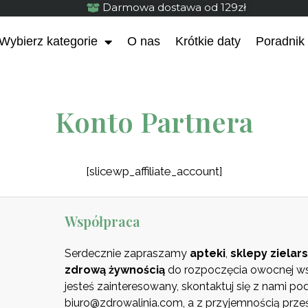
Darmowa dostawa od 129zł
Wybierz kategorie
O nas
Krótkie daty
Poradnik
Konto Partnera
[slicewp_affiliate_account]
Współpraca
Serdecznie zapraszamy
apteki
,
sklepy zielars
zdrową
żywnością
do rozpoczęcia owocnej wsp
jesteś zainteresowany, skontaktuj się z nami p
biuro@zdrowalinia.com, a z przyjemnością prze