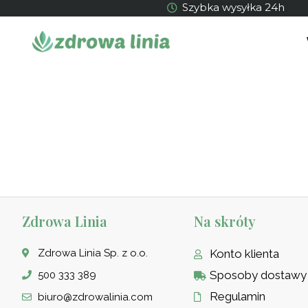
Szybka wysyłka 24h
Zdrowa Linia
Na skróty
Zdrowa Linia Sp. z o.o.
Konto klienta
Sposoby dostawy
500 333 389
Regulamin
biuro@zdrowalinia.com