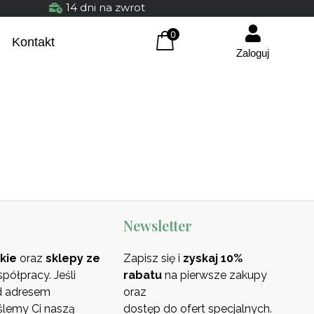
14 dni na zwrot
0
Kontakt
Zaloguj
Certyfikowana Kreatyna
Newsletter
29,90
zł
+
DODAJ
kie
oraz
sklepy ze
Zapisz się i
zyskaj 10%
ółpracy. Jeśli
rabatu
na pierwsze zakupy
od adresem
oraz
ślemy Ci naszą
dostęp do ofert specjalnych.