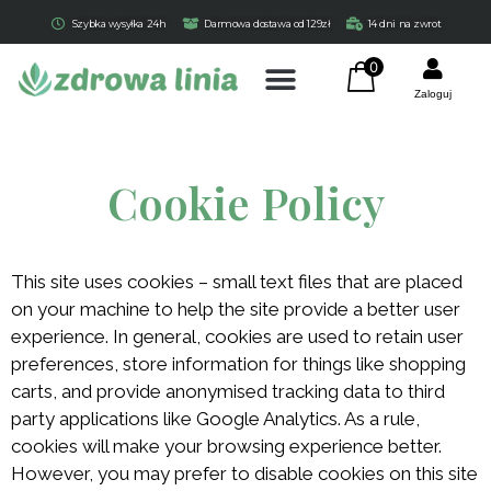
Szybka wysyłka 24h
Darmowa dostawa od 129zł
14 dni na zwrot
0
Zaloguj
Cookie Policy
This site uses cookies – small text files that are placed
on your machine to help the site provide a better user
experience. In general, cookies are used to retain user
Certyfikowany olej lniany
preferences, store information for things like shopping
tłoczony na zimno 100 ml
carts, and provide anonymised tracking data to third
45,90
zł
+
DODAJ
party applications like Google Analytics. As a rule,
cookies will make your browsing experience better.
However, you may prefer to disable cookies on this site