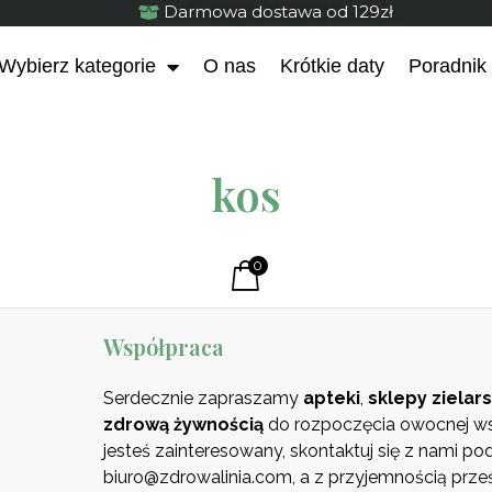
Darmowa dostawa od 129zł
Wybierz kategorie
O nas
Krótkie daty
Poradnik
kos
0
Współpraca
Serdecznie zapraszamy
apteki
,
sklepy zielars
zdrową
żywnością
do rozpoczęcia owocnej wsp
jesteś zainteresowany, skontaktuj się z nami p
biuro@zdrowalinia.com, a z przyjemnością prze