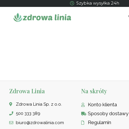
Szybka wysyłka 24h
Zdrowa Linia
Na skróty
Zdrowa Linia Sp. z o.o.
Konto klienta
Sposoby dostawy
500 333 389
Regulamin
biuro@zdrowalinia.com