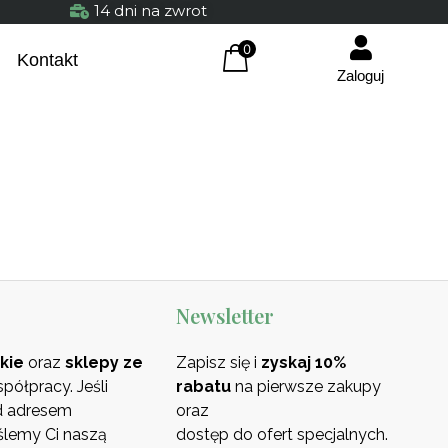
14 dni na zwrot
0
Kontakt
Zaloguj
Newsletter
Oliwa z oliwek extra virgin
250 ml Olejarnia Giewont
kie
oraz
sklepy ze
Zapisz się i
zyskaj 10%
29,90
zł
+
DODAJ
ółpracy. Jeśli
rabatu
na pierwsze zakupy
od adresem
oraz
ślemy Ci naszą
dostęp do ofert specjalnych.