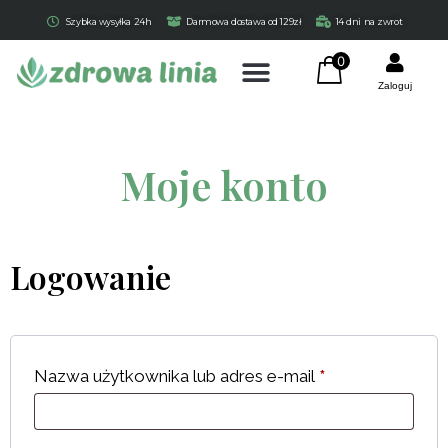
Szybka wysyłka 24h
Darmowa dostawa od 129zł
14 dni na zwrot
0
Zaloguj
Moje konto
Logowanie
Czystek 100 vege caps
Herbalab
29,90
zł
+
DODAJ
Nazwa użytkownika lub adres e-mail
*