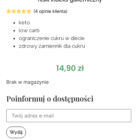
(
4
opinie klienta)
Oceniony
4
keto
5.00
na 5
na
low carb
podstawie
ocen
ograniczenie cukru w diecie
klientów
zdrowy zamiennik dla cukru
14,90
zł
Brak w magazynie
Poinformuj o dostępności