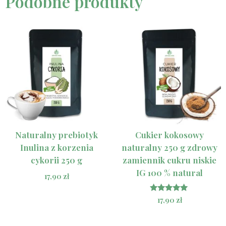
Podobne produkty
Naturalny prebiotyk
Cukier kokosowy
Inulina z korzenia
naturalny 250 g zdrowy
cykorii 250 g
zamiennik cukru niskie
IG 100 % natural
17,90
zł
Oceniono
17,90
zł
5.00
na 5