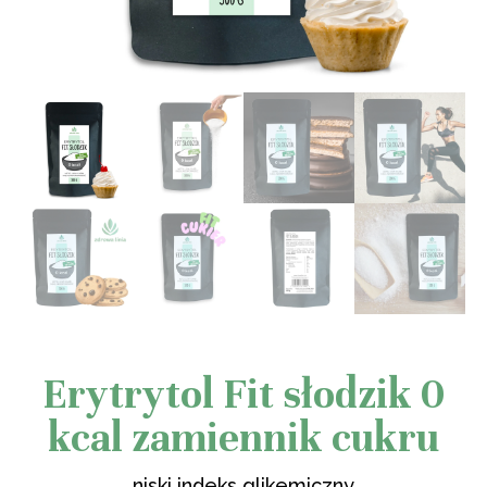
Erytrytol Fit słodzik 0
kcal zamiennik cukru
niski indeks glikemiczny