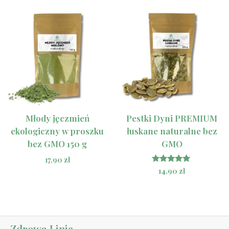
Młody jęczmień
Pestki Dyni PREMIUM
ekologiczny w proszku
łuskane naturalne bez
bez GMO 150 g
GMO
17,90
zł
Oceniono
14,90
zł
5.00
na 5
Zdrowa Linia