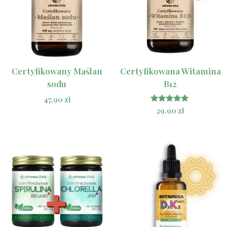
Certyfikowany Maślan
Certyfikowana Witamina
sodu
B12
47,90
zł
Oceniono
29,90
zł
5.00
na 5