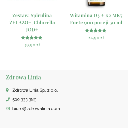
Zestaw: Spirulina
Witamina D3 + K2 MK7
ŻELAZO+, Chlorella
Forte 900 porcji 30 ml
JOD+
Oceniono
24,90
zł
5.00
Oceniono
59,90
zł
na 5
5.00
na 5
Zdrowa Linia
Zdrowa Linia Sp. z o.o.
500 333 389
biuro@zdrowalinia.com