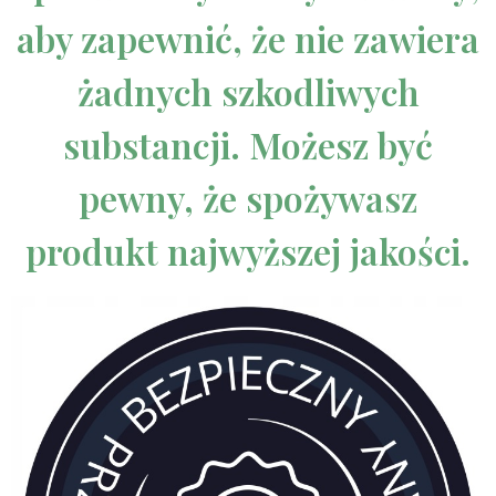
aby zapewnić, że nie zawiera
żadnych szkodliwych
substancji. Możesz być
pewny, że spożywasz
produkt najwyższej jakości.