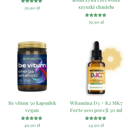
szyszki chmielu
Oceniono
29,90
zł
5.00
na 5
Oceniono
59,90
zł
5.00
na 5
Be vitum 50 kapsułek
Witamina D3 + K2 MK7
vegan
Forte 900 porcji 30 ml
Oceniono
Oceniono
49,90
zł
24,90
zł