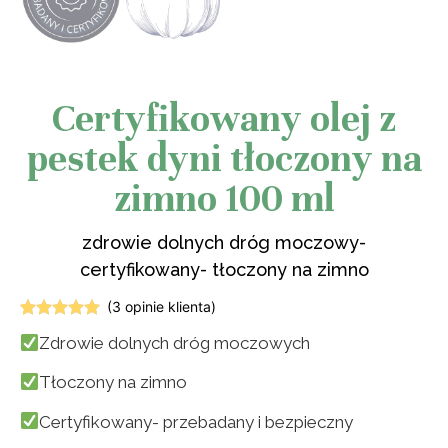
Certyfikowany olej z
pestek dyni tłoczony na
zimno 100 ml
zdrowie dolnych dróg moczowy-
certyfikowany- tłoczony na zimno
(
3
opinie klienta)
Oceniony
3
Zdrowie dolnych dróg moczowych
5.00
na 5
na
podstawie
Tłoczony na zimno
ocen
klientów
Certyfikowany- przebadany i bezpieczny