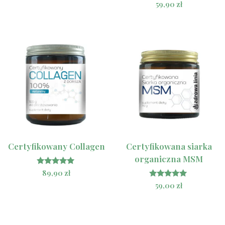
Oceniono
59,90
zł
na 5
5.00
na 5
Certyfikowany Collagen
Certyfikowana siarka
organiczna MSM
Oceniono
89,90
zł
5.00
Oceniono
59,00
zł
na 5
4.80
na 5