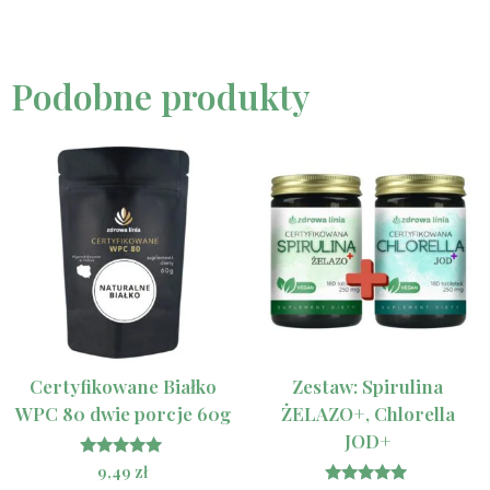
Podobne produkty
Certyfikowane Białko
Zestaw: Spirulina
WPC 80 dwie porcje 60g
ŻELAZO+, Chlorella
JOD+
Oceniono
9,49
zł
5.00