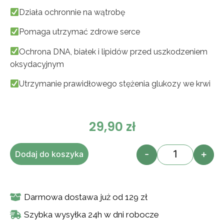
Oceniony
1
Działa ochronnie na wątrobę
4.00
na
5 na
podstawie
Pomaga utrzymać zdrowe serce
oceny
klienta
Ochrona DNA, białek i lipidów przed uszkodzeniem
oksydacyjnym
Utrzymanie prawidłowego stężenia glukozy we krwi
29,90
zł
-
+
Dodaj do koszyka
Darmowa dostawa już od 129 zł
Szybka wysyłka 24h w dni robocze