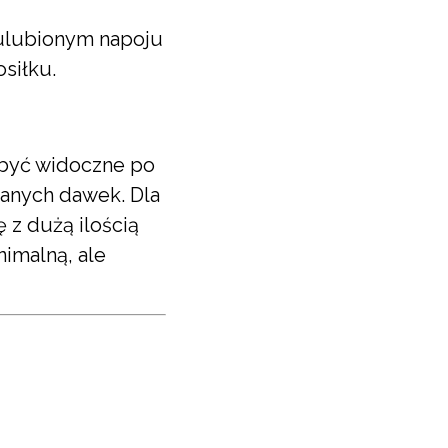
 ulubionym napoju
osiłku.
 być widoczne po
canych dawek. Dla
 z dużą ilością
imalną, ale