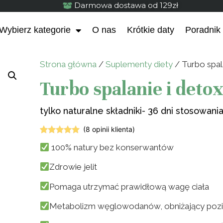
Darmowa dostawa od 129zł
Wybierz kategorie
O nas
Krótkie daty
Poradnik
Strona główna
/
Suplementy diety
/ Turbo spal
Turbo spalanie i deto
tylko naturalne składniki- 36 dni stosowania
(
8
opinii klienta)
Oceniony
8
100% natury bez konserwantów
5.00
na 5
na
podstawie
Zdrowie jelit
ocen
klientów
Pomaga utrzymać prawidłową wagę ciała
Metabolizm węglowodanów, obniżający poz