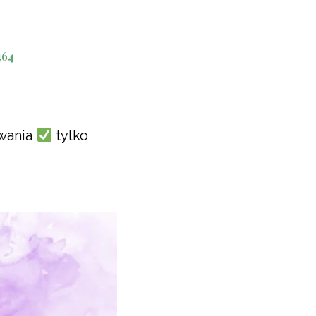
owania
tylko