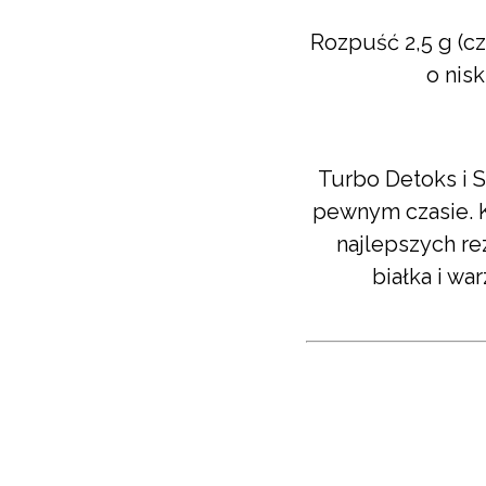
Rozpuść 2,5 g (c
o nisk
Turbo Detoks i 
pewnym czasie. K
najlepszych re
białka i w