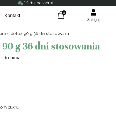
14 dni na zwrot
0
Kontakt
Zaloguj
anie i detox 90 g 36 dni stosowania
x 90 g 36 dni stosowania
- do picia
Siemię lniane 300g budwig
Różeniec 
naruralne brązowe ziarno
caps Her
12,90
zł
42,90
zł
+
DODAJ
iom cukru