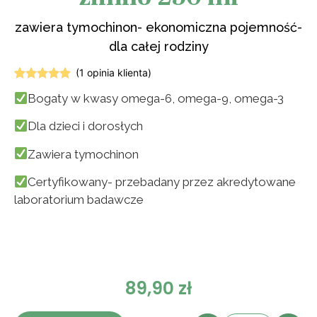
zawiera tymochinon- ekonomiczna pojemność-
dla całej rodziny
(
1
opinia klienta)
Oceniony
1
Bogaty w kwasy omega-6, omega-9, omega-3
5.00
na 5
na
podstawie
Dla dzieci i dorosłych
oceny
klienta
Zawiera tymochinon
Certyfikowany- przebadany przez akredytowane
laboratorium badawcze
89,90
zł