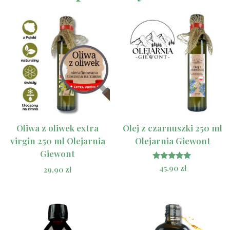
Oliwa z oliwek extra
Olej z czarnuszki 250 ml
virgin 250 ml Olejarnia
Olejarnia Giewont
Giewont
Oceniono
45,90
zł
29,90
zł
5.00
na 5