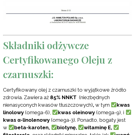
Składniki odżywcze
Certyfikowanego Oleju z
czarnuszki:
Certyfikowany olej z czarnuszki to wyjątkowe źródło
zdrowia. Zawiera aż
85% NNKT
(niezbędnych
nienasyconych kwasów tłuszczowych)
,
w tym
kwas
linolowy
(omega-6),
kwas oleinowy
(omega-9), i
kwas α-linolenowy
(omega-3). Ponadto, bogaty jest
w
beta-karoten,
biotynę,
witaminę E,