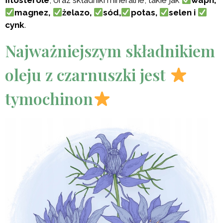
fitosterole
, oraz składniki mineralne, takie jak
wapń,
magnez,
żelazo,
sód,
potas,
selen i
cynk
.
Najważniejszym składnikiem
oleju z czarnuszki jest
tymochinon