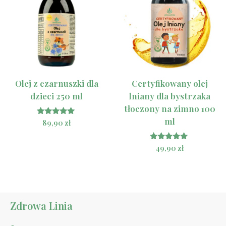
Olej z czarnuszki dla
Certyfikowany olej
dzieci 250 ml
lniany dla bystrzaka
tłoczony na zimno 100
ml
Oceniono
89,90
zł
5.00
na 5
Oceniono
49,90
zł
5.00
na 5
Zdrowa Linia