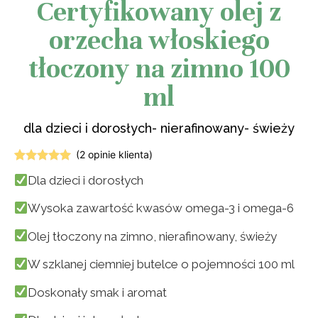
Certyfikowany olej z
orzecha włoskiego
tłoczony na zimno 100
ml
dla dzieci i dorosłych- nierafinowany- świeży
(
2
opinie klienta)
Oceniony
2
Dla dzieci i dorosłych
5.00
na 5
na
podstawie
Wysoka zawartość kwasów omega-3 i omega-6
ocen
klientów
Olej tłoczony na zimno, nierafinowany, świeży
W szklanej ciemniej butelce o pojemności 100 ml
Doskonały smak i aromat