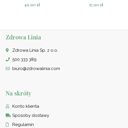
Oceniono
Oceniono
49,90
zł
17,90
zł
5.00
5.00
na 5
na 5
Zdrowa Linia
Zdrowa Linia Sp. z o.o.
500 333 389
biuro@zdrowalinia.com
Na skróty
Konto klienta
Sposoby dostawy
Regulamin