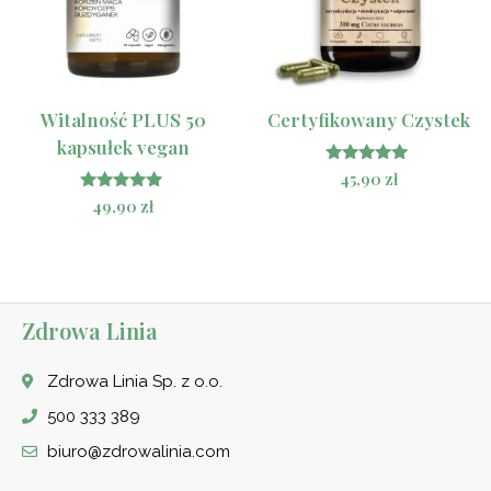
Witalność PLUS 50
Certyfikowany Czystek
kapsułek vegan
Oceniono
45,90
zł
4.88
Oceniono
49,90
zł
na 5
5.00
na 5
Zdrowa Linia
Zdrowa Linia Sp. z o.o.
500 333 389
biuro@zdrowalinia.com