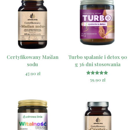
Certyfikowany Maślan
Turbo spalanie i detox 90
sodu
g 36 dni stosowania
47,90
zł
Oceniono
59,90
zł
5.00
na 5