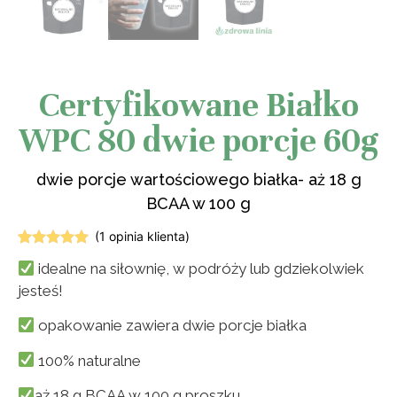
Certyfikowane Białko
WPC 80 dwie porcje 60g
dwie porcje wartościowego białka- aż 18 g
BCAA w 100 g
(
1
opinia klienta)
Oceniony
1
idealne na siłownię, w podróży lub gdziekolwiek
5.00
na 5
na
jesteś!
podstawie
oceny
klienta
opakowanie zawiera dwie porcje białka
100% naturalne
aż 18 g BCAA w 100 g proszku