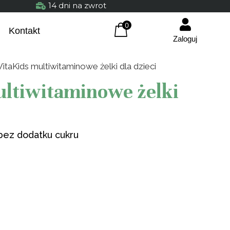
14 dni na zwrot
0
Kontakt
Zaloguj
taKids multiwitaminowe żelki dla dzieci
ltiwitaminowe żelki
bez dodatku cukru
Berberys Certyfikowany
Berberis 100% berberysu w
kapsułce 100 szt.
25,90
zł
+
DODAJ