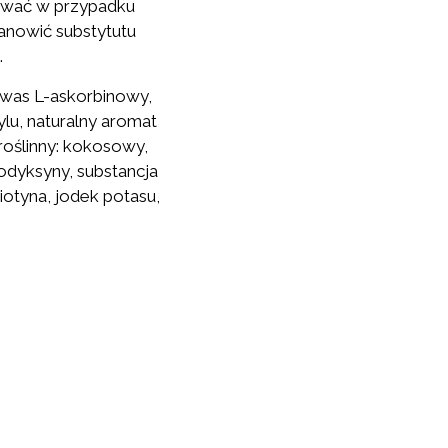
ować w przypadku
tanowić substytutu
.
 kwas L-askorbinowy,
ylu, naturalny aromat
 roślinny: kokosowy,
rodyksyny, substancja
iotyna, jodek potasu,