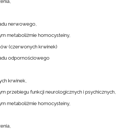
enia,
ładu nerwowego,
wym metaboliźmie homocysteiny,
tów (czerwonych krwinek)
ładu odpornościowego
ych krwinek,
ym przebiegu funkcji neurologicznych i psychicznych,
wym metaboliźmie homocysteiny,
enia,