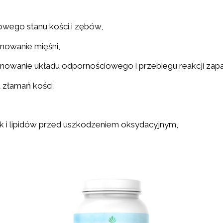
owego stanu kości i zębów,
onowanie mięśni,
nowanie układu odpornościowego i przebiegu reakcji zap
a złamań kości,
k i lipidów przed uszkodzeniem oksydacyjnym,