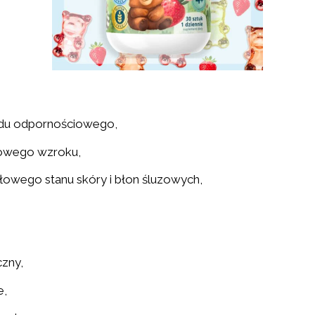
łdu odpornościowego,
łowego wzroku,
łowego stanu skóry i błon śluzowych,
czny,
e,