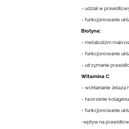
– udział w prawidło
– funkcjonowanie uk
Biotyna:
– metabolizm makros
– funkcjonowanie uk
– utrzymanie prawidł
Witamina C
:
– wchłanianie żelaz
– tworzenie kolagenu
– funkcjonowanie uk
-wpływ na prawidłow