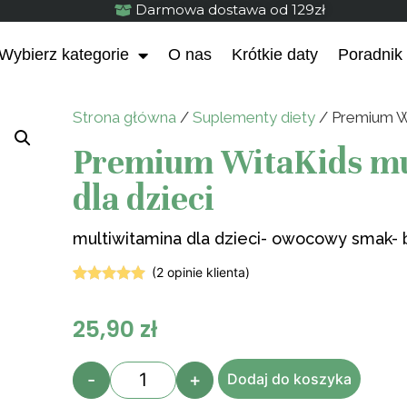
Darmowa dostawa od 129zł
Wybierz kategorie
O nas
Krótkie daty
Poradnik
Strona główna
/
Suplementy diety
/ Premium Wi
Premium WitaKids mu
dla dzieci
multiwitamina dla dzieci- owocowy smak- 
(
2
opinie klienta)
Oceniony
2
5.00
na 5
25,90
zł
na
podstawie
ocen
klientów
-
+
Dodaj do koszyka