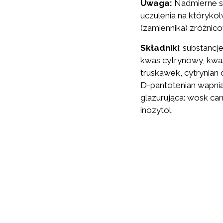
Uwaga:
Nadmierne sp
uczulenia na któryko
(zamiennika) zróżnic
Składniki
: substancj
kwas cytrynowy, kwas 
truskawek, cytrynian 
D-pantotenian wapnia,
glazurująca: wosk ca
inozytol.