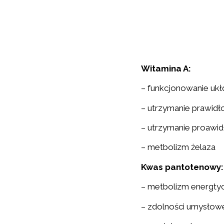
Witamina A:
– funkcjonowanie uk
– utrzymanie prawid
– utrzymanie proawid
– metbolizm żelaza
Kwas pantotenowy:
– metbolizm energty
– zdolności umysłow