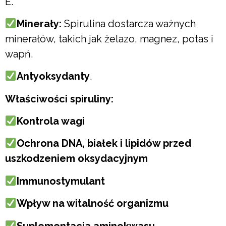
E.
Minerały:
Spirulina dostarcza ważnych
minerałów, takich jak żelazo, magnez, potas i
wapń.
Antyoksydanty
.
Właściwości spiruliny:
Kontrola wagi
Ochrona DNA, białek i lipidów przed
uszkodzeniem oksydacyjnym
Immunostymulant
Wpływ na witalność organizmu
Suplementacja aminokwasu