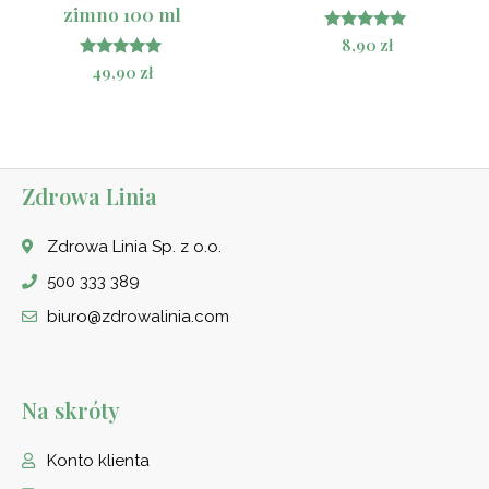
zimno 100 ml
Oceniono
8,90
zł
4.83
Oceniono
49,90
zł
na 5
5.00
na 5
Zdrowa Linia
Zdrowa Linia Sp. z o.o.
500 333 389
biuro@zdrowalinia.com
Na skróty
Konto klienta