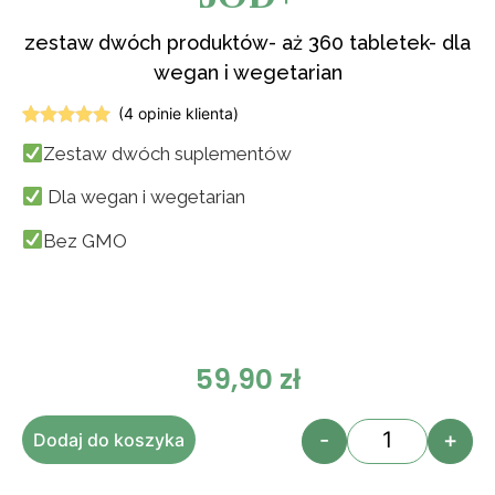
zestaw dwóch produktów- aż 360 tabletek- dla
wegan i wegetarian
(
4
opinie klienta)
Oceniony
4
Zestaw dwóch suplementów
5.00
na 5
na
podstawie
Dla wegan i wegetarian
ocen
klientów
Bez GMO
59,90
zł
-
+
Dodaj do koszyka