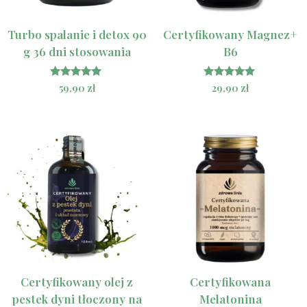
Turbo spalanie i detox 90
Certyfikowany Magnez+
g 36 dni stosowania
B6
Oceniono
Oceniono
59,90
zł
29,90
zł
5.00
5.00
na 5
na 5
Certyfikowany olej z
Certyfikowana
pestek dyni tłoczony na
Melatonina