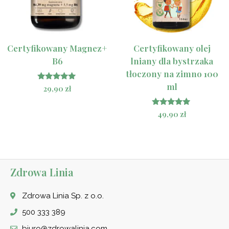
Certyfikowany Magnez+
Certyfikowany olej
B6
lniany dla bystrzaka
tłoczony na zimno 100
ml
Oceniono
29,90
zł
5.00
na 5
Oceniono
49,90
zł
5.00
na 5
Zdrowa Linia
Zdrowa Linia Sp. z o.o.
500 333 389
biuro@zdrowalinia.com