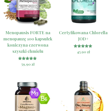
Menopausis FORTE na
Certyfikowana Chlorella
menopauzę 100 kapsułek
JOD+
koniczyna czerwona
szyszki chmielu
Oceniono
45,90
zł
5.00
na 5
Oceniono
59,90
zł
5.00
na 5