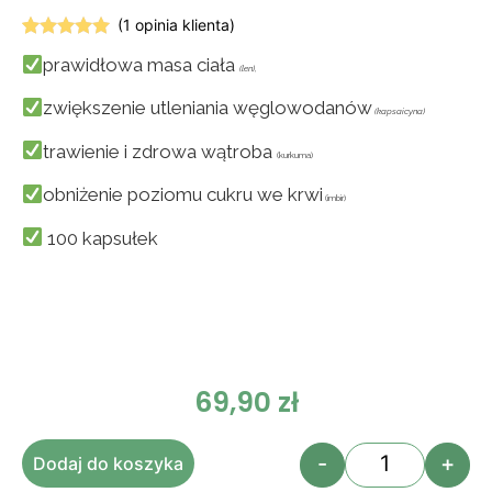
(
1
opinia klienta)
Oceniony
1
prawidłowa masa ciała
5.00
na 5
(len),
na
podstawie
zwiększenie utleniania węglowodanów
(kapsaicyna)
oceny
klienta
trawienie i zdrowa wątroba
(kurkuma)
obniżenie poziomu cukru we krwi
(imbir)
100 kapsułek
69,90
zł
-
+
Dodaj do koszyka