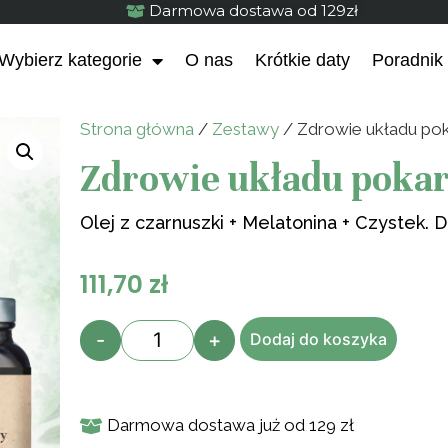
Darmowa dostawa od 129zł
Wybierz kategorie
O nas
Krótkie daty
Poradnik
Strona główna
/
Zestawy
/ Zdrowie układu p
Zdrowie układu pok
Olej z czarnuszki + Melatonina + Czystek.
111,70
zł
Błonnik witalny b
płesznik i jajowa
-
+
Dodaj do koszyka
17,90
zł
Darmowa dostawa już od 129 zł