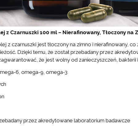
ej z Czarnuszki 100 ml – Nierafinowany, Tłoczony na 
ej z czarnuszki jest tłoczony na zimno i nierafinowany, c
wieżość. Dzięki temu, że został przebadany przez akredyt
warantować, że jest wolny od zanieczyszczeń, bakterii i m
mega-6, omega-9, omega-3
ych
on
rzebadany przez akredytowane laboratorium badawcze