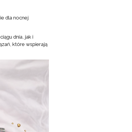
ie dla nocnej
ągu dnia, jak i
zań, które wspierają