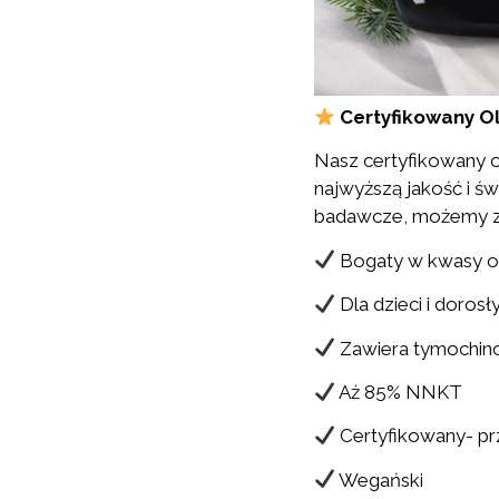
Certyfikowany Ol
Nasz certyfikowany ol
najwyższą jakość i ś
badawcze, możemy zag
Bogaty w kwasy o
Dla dzieci i dorosł
Zawiera tymochin
Aż 85% NNKT
Certyfikowany- p
Wegański