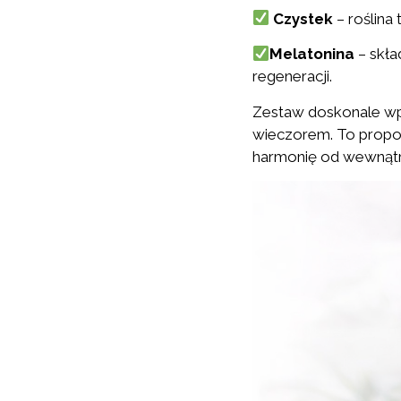
Czystek
– roślina
Melatonina
– skła
regeneracji.
Zestaw doskonale wpis
wieczorem. To propoz
harmonię od wewnątrz