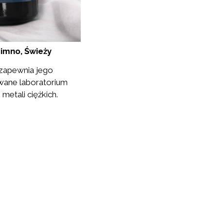
Zimno, Świeży
o zapewnia jego
owane laboratorium
etali ciężkich.