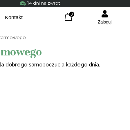
14 dni na zwrot
0
Kontakt
Zaloguj
okarmowego
armowego
 Dla dobrego samopoczucia każdego dnia.
abka
Certyfikowany Kolagen
ta 280 g
74,90
zł
+
DODA
+
DODAJ