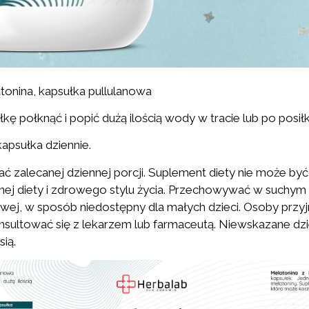
latonina, kapsułka pullulanowa
kę połknąć i popić dużą ilością wody w tracie lub po posiłk
kapsułka dziennie.
ać zalecanej dziennej porcji. Suplement diety nie może by
nej diety i zdrowego stylu życia. Przechowywać w suchym
ej, w sposób niedostępny dla małych dzieci. Osoby przyj
sultować się z lekarzem lub farmaceutą. Niewskazane dz
sią.