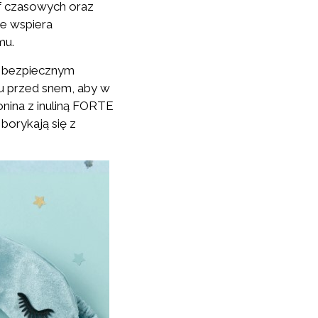
f czasowych oraz
ie wspiera
mu.
je bezpiecznym
u przed snem, aby w
onina z inuliną FORTE
borykają się z