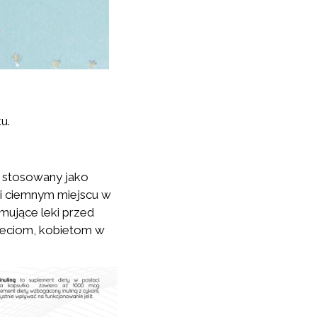
u.
ć stosowany jako
 i ciemnym miejscu w
mujące leki przed
ieciom, kobietom w