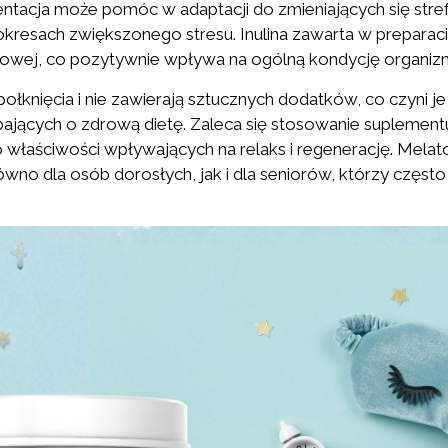
tacja może pomóc w adaptacji do zmieniających się stre
 okresach zwiększonego stresu. Inulina zawarta w preparac
towej, co pozytywnie wpływa na ogólną kondycję organiz
połknięcia i nie zawierają sztucznych dodatków, co czyni 
jących o zdrową dietę. Zaleca się stosowanie suplement
o właściwości wpływających na relaks i regenerację. Melat
wno dla osób dorosłych, jak i dla seniorów, którzy często 