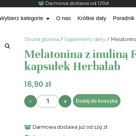
Darmowa dostawa od 129zł
Wybierz kategorie
O nas
Krótkie daty
Poradnik
Strona główna
/
Suplementy diety
/ Melatonina
Melatonina z inuliną
kapsułek Herbalab
16,90
zł
-
+
Dodaj do koszyka
Darmowa dostawa już od 129 zł