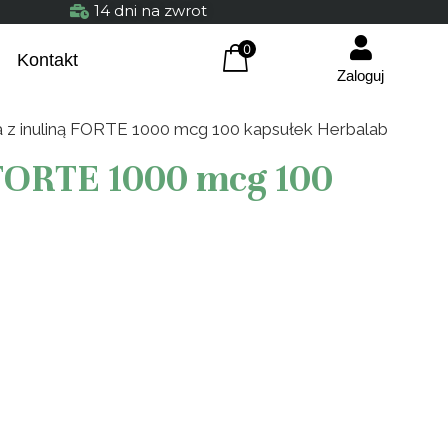
14 dni na zwrot
0
Kontakt
Zaloguj
 z inuliną FORTE 1000 mcg 100 kapsułek Herbalab
 FORTE 1000 mcg 100
Certyfikowany olej z
Cza
czarnuszki tłoczony na
Her
zimno 100 ml
24
48,90
zł
+
DODAJ