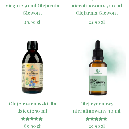
virgin 250 ml Olejarnia
nierafinowany 500 ml
Giewont
Olejarnia Giewont
29,90
zł
24,90
zł
Olej z czarnuszki dla
Olej rycynowy
dzieci 250 ml
nierafinowany 30 ml
Oceniono
Oceniono
89,90
zł
29,90
zł
5.00
5.00