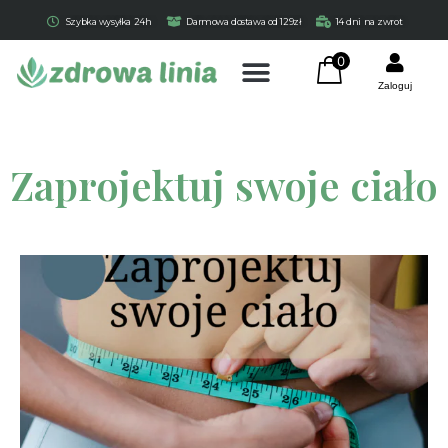
Szybka wysyłka 24h
Darmowa dostawa od 129zł
14 dni na zwrot
0
Zaloguj
Zaprojektuj swoje ciało
Certyfikowana Kreatyna
29,90
zł
+
DODAJ