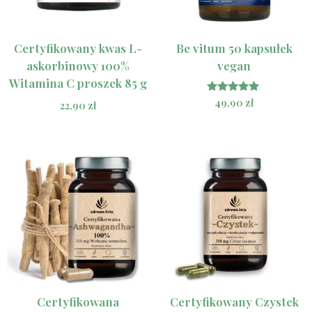
Certyfikowany kwas L-
Be vitum 50 kapsułek
askorbinowy 100%
vegan
Witamina C proszek 85 g
Oceniono
49,90
zł
22,90
zł
5.00
na 5
Certyfikowana
Certyfikowany Czystek