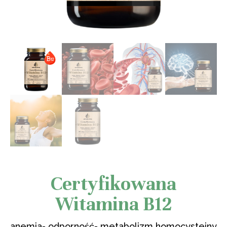
Certyfikowana
Witamina B12
anemia- odporność- metabolizm homocysteiny