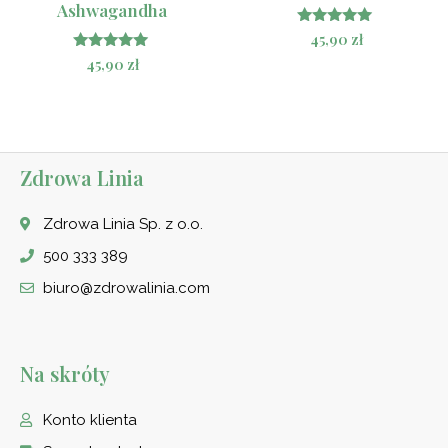
Ashwagandha
Oceniono
45,90
zł
4.88
Oceniono
45,90
zł
na 5
5.00
na 5
Zdrowa Linia
Zdrowa Linia Sp. z o.o.
500 333 389
biuro@zdrowalinia.com
Na skróty
Konto klienta