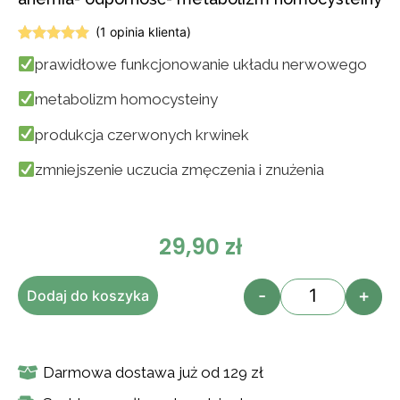
(
1
opinia klienta)
Oceniony
1
prawidłowe funkcjonowanie układu nerwowego
5.00
na 5
na
podstawie
metabolizm homocysteiny
oceny
klienta
produkcja czerwonych krwinek
zmniejszenie uczucia zmęczenia i znużenia
29,90
zł
-
+
Dodaj do koszyka
Darmowa dostawa już od 129 zł