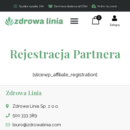
Szybka wysyłka 24h
Darmowa dostawa od 129zł
14 dni na zwrot
0
Zaloguj
Rejestracja Partnera
[slicewp_affiliate_registration]
Certyfikowany olej z pestek
Zdrowa Linia
dyni Cucurbita tłoczony na
zimno 100 ml
Zdrowa Linia Sp. z o.o.
45,90
zł
+
DODAJ
500 333 389
biuro@zdrowalinia.com