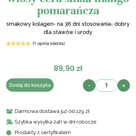
pomarańcza
smakowy kolagen- na 36 dni stosowania- dobry
dla stawów i urody
(
1
opinia klienta)
Oceniony
1
5.00
na 5
na
podstawie
89,90
zł
oceny
klienta
-
+
Dodaj do koszyka
Darmowa dostawa już od 129 zł
Szybka wysyłka 24h w dni robocze
Produkty z certyfikatem