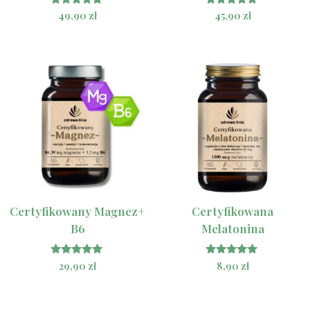
Oceniono
Oceniono
49,90
zł
45,90
zł
5.00
5.00
na 5
na 5
Certyfikowany Magnez+
Certyfikowana
B6
Melatonina
Oceniono
Oceniono
29,90
zł
8,90
zł
5.00
4.83
na 5
na 5