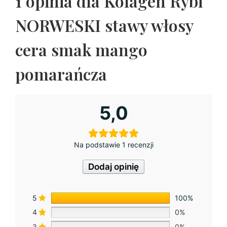
1 opinia dla
Kolagen Rybi
NORWESKI stawy włosy
cera smak mango
pomarańcza
5,0
Na podstawie 1 recenzji
Dodaj opinię
5
100%
4
0%
3
0%