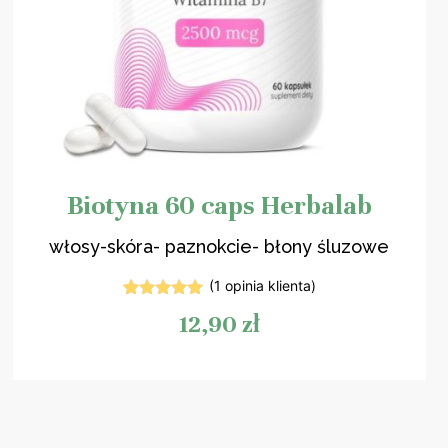
Biotyna 60 caps Herbalab
włosy-skóra- paznokcie- błony śluzowe
(
1
opinia klienta)
1
Oceniony
12,90
zł
5.00
na 5
na
podstawie
oceny
klienta