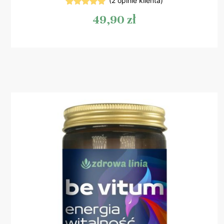
(
2
opinie klienta)
2
Oceniony
49,90
zł
5.00
na 5
na
podstawie
ocen
klientów