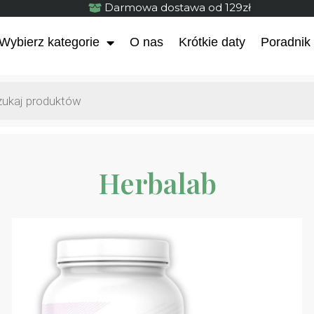
Darmowa dostawa od 129zł
Wybierz kategorie
O nas
Krótkie daty
Poradnik
Herbalab
Olej z ostrope
Olejarnia Giew
49,90
zł