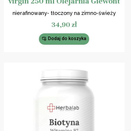
virgin 250 ml Olejarnia Giewont
nierafinowany- tłoczony na zimno-świeży
34,90
zł
Dodaj do koszyka