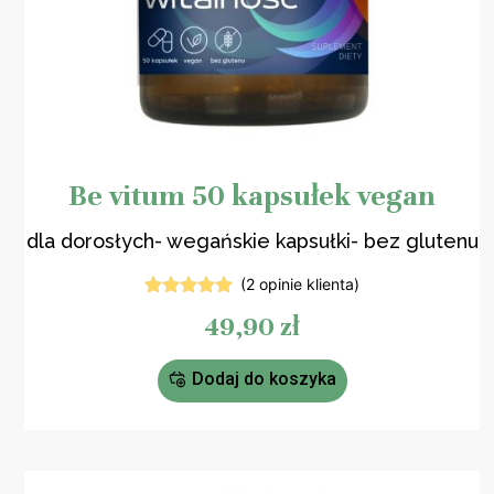
Be vitum 50 kapsułek vegan
dla dorosłych- wegańskie kapsułki- bez glutenu
(
2
opinie klienta)
2
Oceniony
49,90
zł
5.00
na 5
na
podstawie
ocen
Dodaj do koszyka
klientów