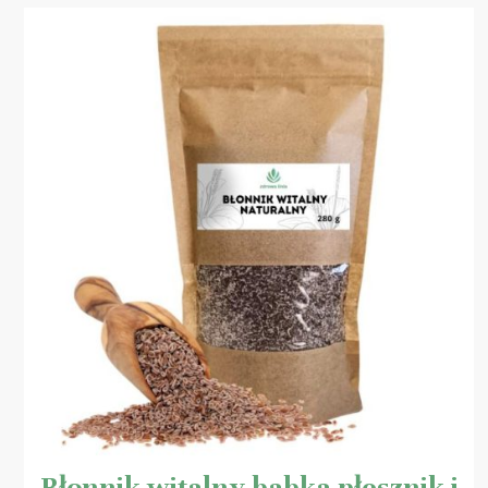
Błonnik witalny babka płesznik i