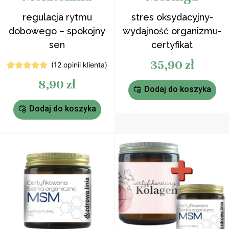
regulacja rytmu
stres oksydacyjny-
dobowego – spokojny
wydajność organizmu-
sen
certyfikat
35,90
zł
(
12
opinii klienta)
12
Oceniony
8,90
zł
4.83
na 5
Dodaj do koszyka
na
podstawie
ocen
Dodaj do koszyka
klientów