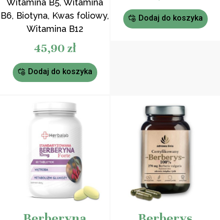
Witamina B5, Witamina
na
podstawie
B6, Biotyna, Kwas foliowy,
ocen
Dodaj do koszyka
klientów
Witamina B12
45,90
zł
Dodaj do koszyka
Berberyna
Berberys