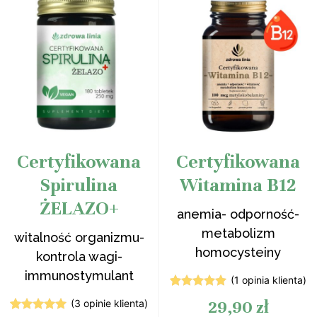
Certyfikowana
Certyfikowana
Spirulina
Witamina B12
ŻELAZO+
anemia- odporność-
metabolizm
witalność organizmu-
homocysteiny
kontrola wagi-
immunostymulant
(
1
opinia klienta)
1
Oceniony
29,90
zł
(
3
opinie klienta)
5.00
na 5