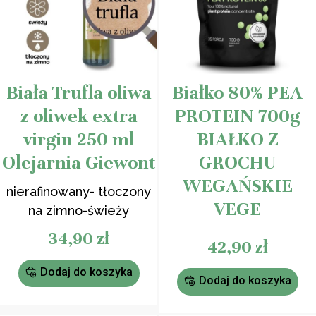
Biała Trufla oliwa
Białko 80% PEA
z oliwek extra
PROTEIN 700g
virgin 250 ml
BIAŁKO Z
Olejarnia Giewont
GROCHU
WEGAŃSKIE
nierafinowany- tłoczony
VEGE
na zimno-świeży
34,90
zł
42,90
zł
Dodaj do koszyka
Dodaj do koszyka