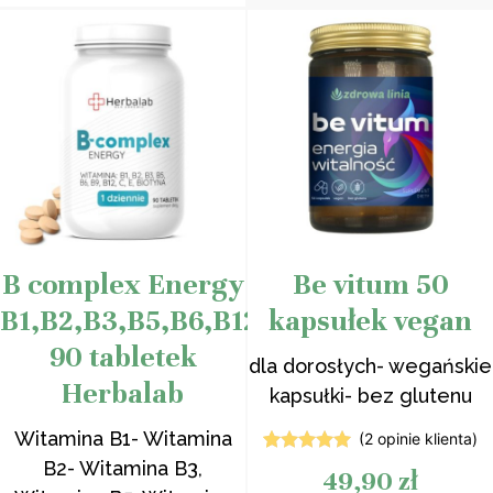
klientów
B complex Energy
Be vitum 50
B1,B2,B3,B5,B6,B12,Biotyna
kapsułek vegan
90 tabletek
dla dorosłych- wegańskie
Herbalab
kapsułki- bez glutenu
Witamina B1- Witamina
(
2
opinie klienta)
2
Oceniony
B2- Witamina B3,
49,90
zł
5.00
na 5