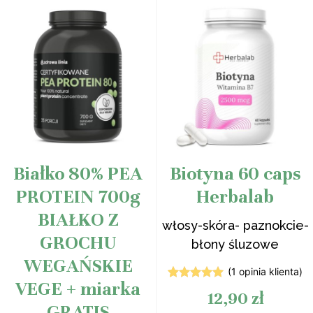
Białko 80% PEA
Biotyna 60 caps
PROTEIN 700g
Herbalab
BIAŁKO Z
włosy-skóra- paznokcie-
GROCHU
błony śluzowe
WEGAŃSKIE
(
1
opinia klienta)
VEGE + miarka
1
Oceniony
12,90
zł
5.00
na 5
GRATIS
na