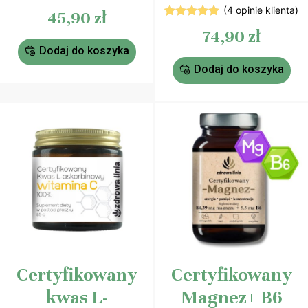
8
Oceniony
(
4
opinie klienta)
45,90
zł
4.88
na 5
4
Oceniony
na
74,90
zł
5.00
na 5
podstawie
na
ocen
Dodaj do koszyka
podstawie
klientów
ocen
Dodaj do koszyka
klientów
Certyfikowany
Certyfikowany
kwas L-
Magnez+ B6