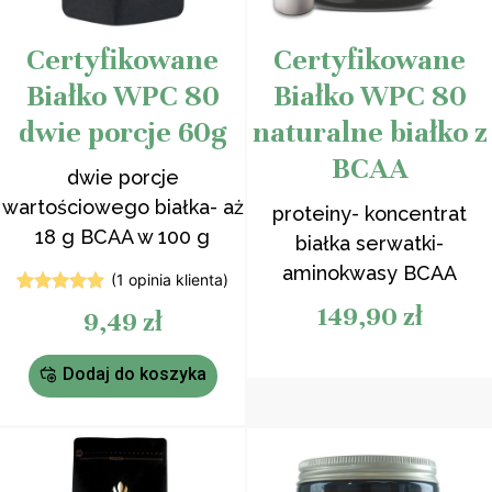
Certyfikowane
Certyfikowane
Białko WPC 80
Białko WPC 80
dwie porcje 60g
naturalne białko z
BCAA
dwie porcje
wartościowego białka- aż
proteiny- koncentrat
18 g BCAA w 100 g
białka serwatki-
aminokwasy BCAA
(
1
opinia klienta)
1
Oceniony
149,90
zł
9,49
zł
5.00
na 5
na
podstawie
oceny
Dodaj do koszyka
klienta