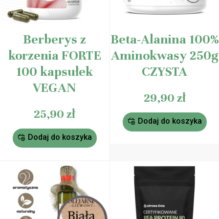
Berberys z
Beta-Alanina 100%
korzenia FORTE
Aminokwasy 250g
100 kapsułek
CZYSTA
VEGAN
29,90
zł
25,90
zł
Dodaj do koszyka
Dodaj do koszyka