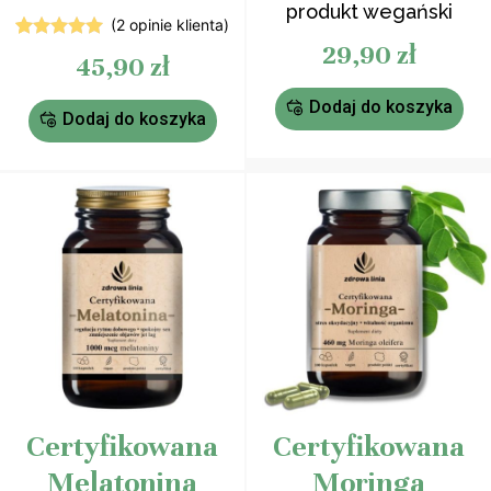
produkt wegański
(
2
opinie klienta)
29,90
zł
2
Oceniony
45,90
zł
5.00
na 5
na
podstawie
Dodaj do koszyka
ocen
Dodaj do koszyka
klientów
Certyfikowana
Certyfikowana
Melatonina
Moringa