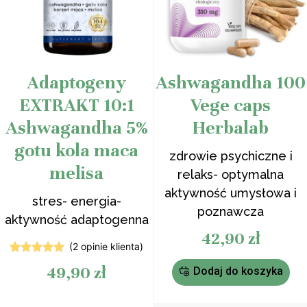
Adaptogeny
Ashwagandha 100
EXTRAKT 10:1
Vege caps
Ashwagandha 5%
Herbalab
gotu kola maca
zdrowie psychiczne i
melisa
relaks- optymalna
aktywność umysłowa i
stres- energia-
poznawcza
aktywność adaptogenna
42,90
zł
(
2
opinie klienta)
2
Oceniony
49,90
zł
Dodaj do koszyka
5.00
na 5
na
podstawie
ocen