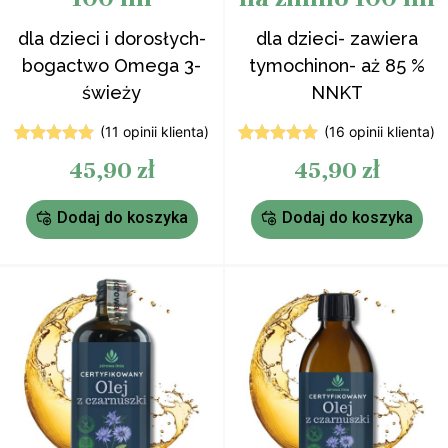
dla dzieci i dorosłych-
dla dzieci- zawiera
bogactwo Omega 3-
tymochinon- aż 85 %
świeży
NNKT
(
11
opinii klienta)
(
16
opinii klienta)
11
Oceniony
15
Oceniony
45,90
zł
45,90
zł
4.91
na 5
4.93
na 5
na
na
podstawie
podstawie
ocen
ocen
Dodaj do koszyka
Dodaj do koszyka
klientów
klientów