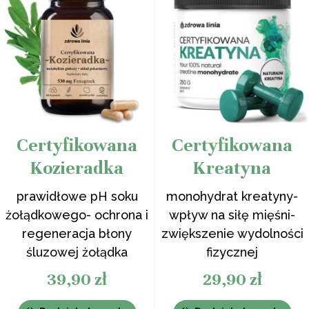
Certyfikowana
Certyfikowana
Kozieradka
Kreatyna
prawidłowe pH soku
monohydrat kreatyny-
żołądkowego- ochrona i
wpływ na siłę mięśni-
regeneracja błony
zwiększenie wydolności
śluzowej żołądka
fizycznej
39,90
zł
29,90
zł