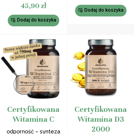
na
3
Oceniony
45,90
zł
podstawie
5.00
na 5
oceny
Dodaj do koszyka
na
klienta
podstawie
ocen
Dodaj do koszyka
klientów
Certyfikowana
Certyfikowana
Witamina C
Witamina D3
2000
odporność – synteza