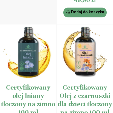
49,90
zł
na
podstawie
ocen
Dodaj do koszyka
klientów
Certyfikowany
Certyfikowany
olej lniany
Olej z czarnuszki
tłoczony na zimno
dla dzieci tłoczony
100 ml
na zimno 100 ml