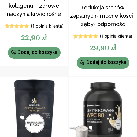
kolagenu – zdrowe
redukcja stanów
naczynia krwionośne
zapalnych- mocne kości i
zęby- odporność
(
1
opinia klienta)
1
Oceniony
22,90
zł
(
1
opinia klienta)
5.00
na 5
na
1
Oceniony
29,90
zł
podstawie
5.00
na 5
oceny
Dodaj do koszyka
na
klienta
podstawie
oceny
Dodaj do koszyka
klienta