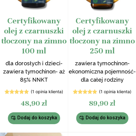
Certyfikowany
Certyfikowany
olej z czarnuszki
olej z czarnuszki
tłoczony na zimno
tłoczony na zimno
100 ml
250 ml
dla dorosłych i dzieci-
zawiera tymochinon-
zawiera tymochinon- aż
ekonomiczna pojemność-
85% NNKT
dla całej rodziny
(
1
opinia klienta)
(
1
opinia klienta)
1
Oceniony
1
Oceniony
48,90
zł
89,90
zł
5.00
na 5
5.00
na 5
na
na
podstawie
podstawie
oceny
oceny
Dodaj do koszyka
Dodaj do koszyka
klienta
klienta