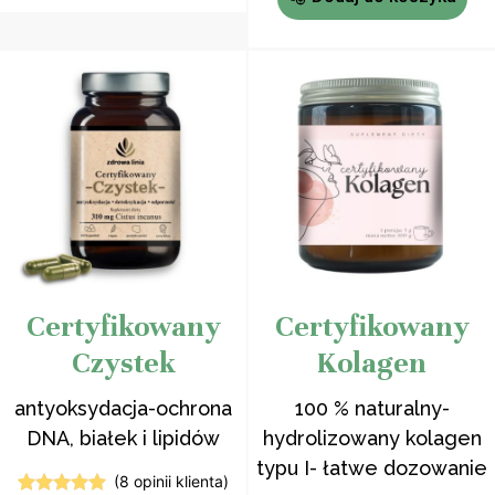
klientów
klientów
Certyfikowany
Certyfikowany
Czystek
Kolagen
antyoksydacja-ochrona
100 % naturalny-
DNA, białek i lipidów
hydrolizowany kolagen
typu I- łatwe dozowanie
(
8
opinii klienta)