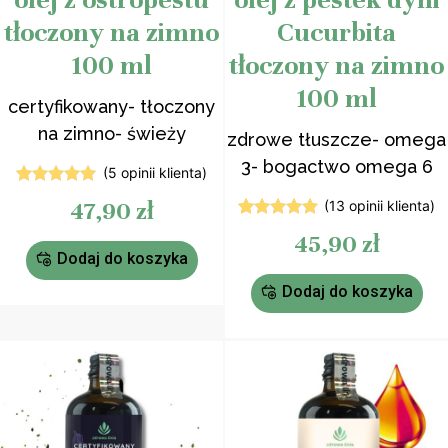
tłoczony na zimno
Cucurbita
100 ml
tłoczony na zimno
100 ml
certyfikowany- tłoczony
na zimno- świeży
zdrowe tłuszcze- omega
3- bogactwo omega 6
(
5
opinii klienta)
5
Oceniony
47,90
zł
(
13
opinii klienta)
5.00
na 5
na
13
Oceniony
45,90
zł
podstawie
5.00
na 5
ocen
Dodaj do koszyka
na
klientów
podstawie
ocen
Dodaj do koszyka
klientów