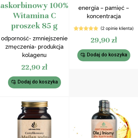
askorbinowy 100%
energia – pamięć –
Witamina C
koncentracja
proszek 85 g
(
2
opinie klienta)
2
Oceniony
odporność- zmniejszenie
29,90
zł
5.00
na 5
na
zmęczenia- produkcja
podstawie
ocen
kolagenu
Dodaj do koszyka
klientów
22,90
zł
Dodaj do koszyka