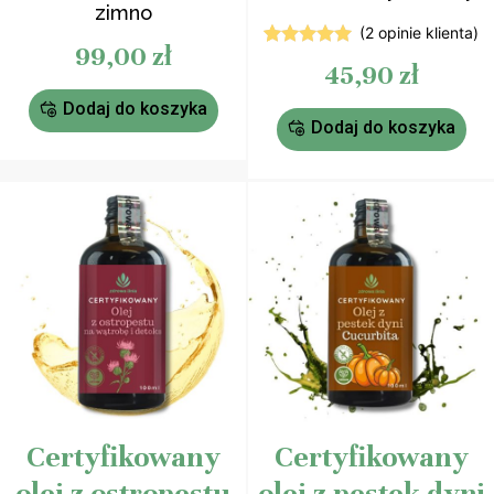
zimno
(
2
opinie klienta)
99,00
zł
2
Oceniony
45,90
zł
5.00
na 5
na
Dodaj do koszyka
podstawie
ocen
Dodaj do koszyka
klientów
Certyfikowany
Certyfikowany
olej z ostropestu
olej z pestek dyni