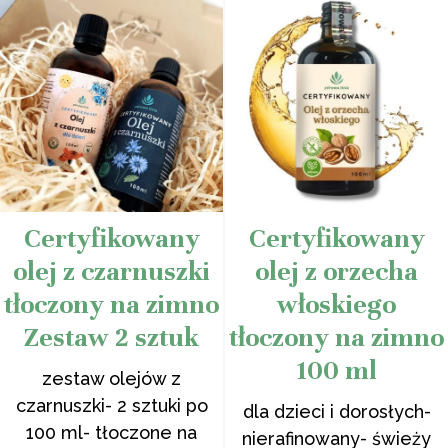
Certyfikowany
Certyfikowany
olej z czarnuszki
olej z orzecha
tłoczony na zimno
włoskiego
Zestaw 2 sztuk
tłoczony na zimno
100 ml
zestaw olejów z
czarnuszki- 2 sztuki po
dla dzieci i dorosłych-
100 ml- tłoczone na
nierafinowany- świeży