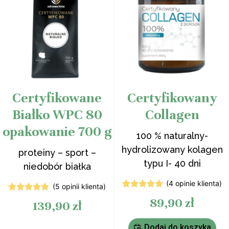
Certyfikowane
Certyfikowany
Białko WPC 80
Collagen
opakowanie 700 g
100 % naturalny-
hydrolizowany kolagen
proteiny – sport –
typu I- 40 dni
niedobór białka
(
4
opinie klienta)
(
5
opinii klienta)
4
Oceniony
5
Oceniony
89,90
zł
139,90
zł
5.00
na 5
5.00
na 5
na
na
podstawie
podstawie
ocen
Dodaj do koszyka
ocen