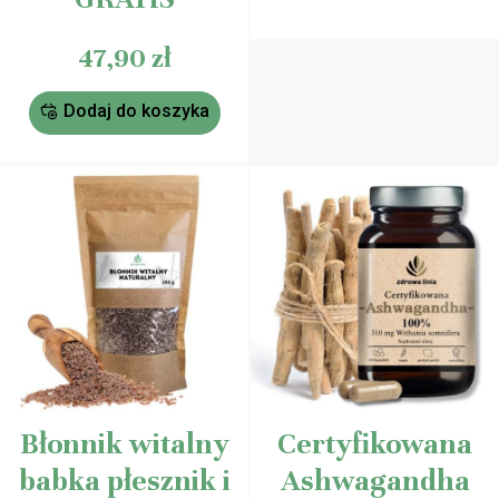
podstawie
oceny
klienta
47,90
zł
Dodaj do koszyka
Błonnik witalny
Certyfikowana
babka płesznik i
Ashwagandha