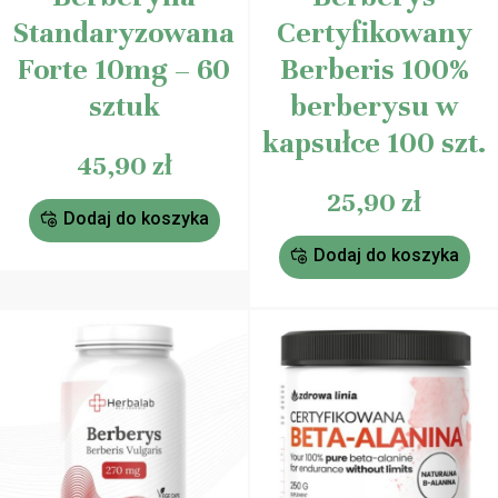
Standaryzowana
Certyfikowany
Forte 10mg – 60
Berberis 100%
sztuk
berberysu w
kapsułce 100 szt.
45,90
zł
25,90
zł
Dodaj do koszyka
Dodaj do koszyka