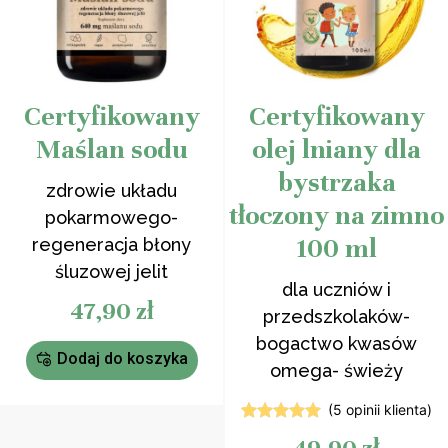
Certyfikowany
Certyfikowany
Maślan sodu
olej lniany dla
bystrzaka
zdrowie układu
tłoczony na zimno
pokarmowego-
100 ml
regeneracja błony
śluzowej jelit
dla uczniów i
47,90
zł
przedszkolaków-
bogactwo kwasów
Dodaj do koszyka
omega- świeży
(
5
opinii klienta)
5
Oceniony
5.00
na 5