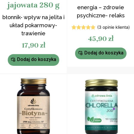
jajowata 280 g
energia – zdrowie
psychiczne- relaks
błonnik- wpływ na jelita i
układ pokarmowy-
(
3
opinie klienta)
trawienie
3
Oceniony
45,90
zł
5.00
na 5
17,90
zł
na
podstawie
ocen
Dodaj do koszyka
klientów
Dodaj do koszyka