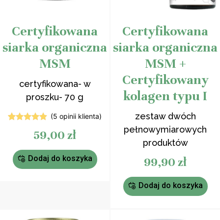
Certyfikowana
Certyfikowana
siarka organiczna
siarka organiczna
MSM
MSM +
Certyfikowany
certyfikowana- w
kolagen typu I
proszku- 70 g
zestaw dwóch
(
5
opinii klienta)
5
Oceniony
pełnowymiarowych
59,00
zł
4.80
na 5
produktów
na
podstawie
ocen
Dodaj do koszyka
99,90
zł
klientów
Dodaj do koszyka