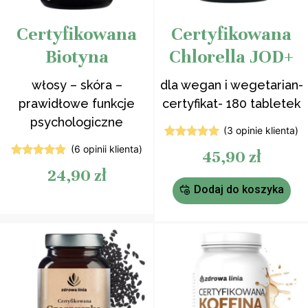
Certyfikowana
Certyfikowana
Biotyna
Chlorella JOD+
włosy – skóra –
dla wegan i wegetarian-
prawidłowe funkcje
certyfikat- 180 tabletek
psychologiczne
(
3
opinie klienta)
3
Oceniony
(
6
opinii klienta)
45,90
zł
5.00
na 5
5
Oceniony
na
24,90
zł
4.80
na 5
podstawie
na
ocen
Dodaj do koszyka
podstawie
klientów
ocen
klientów